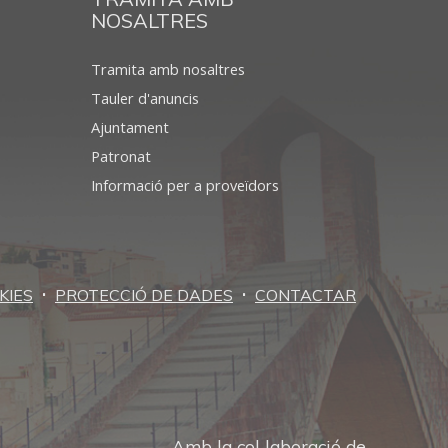
NOSALTRES
Tramita amb nosaltres
Tauler d'anuncis
Ajuntament
Patronat
Informació per a proveïdors
·
·
KIES
PROTECCIÓ DE DADES
CONTACTAR
Amb la col·laboració de