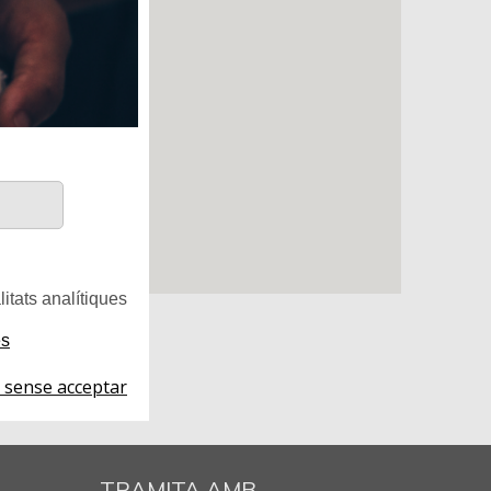
litats analítiques
es
 sense acceptar
TRAMITA AMB