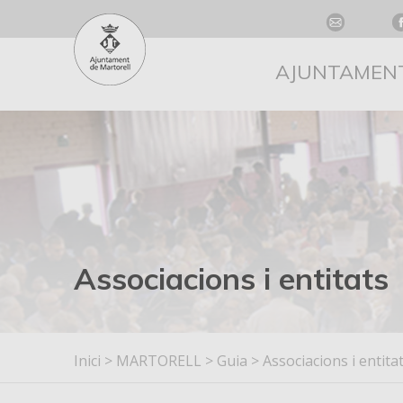
AJUNTAMEN
Associacions i entitats
Inici
>
MARTORELL
>
Guia
>
Associacions i entita