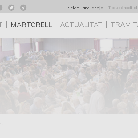
Traducció no oficial
Select Language
▼
T
MARTORELL
ACTUALITAT
TRAMIT
ts