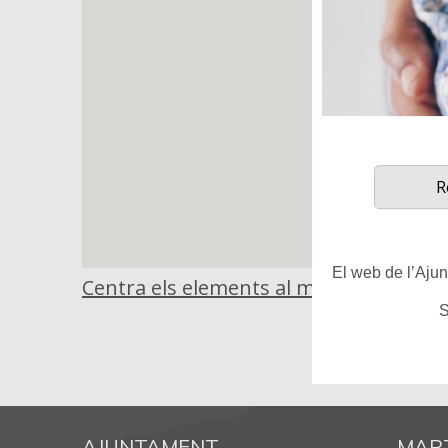
R
El web de l’Ajunt
Centra els elements al mapa
S
AJUNTAMENT
MAR