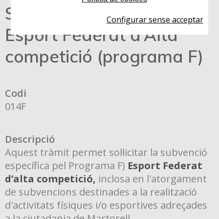
Sol·licitud de subvenció
Configurar sense acceptar
Esport Federat d’Alta
competició (programa F)
Codi
014F
Descripció
Aquest tràmit permet sol·licitar la subvenció
específica pel Programa F)
Esport Federat
d’alta competició,
inclosa en l'atorgament
de subvencions destinades a la realització
d'activitats físiques i/o esportives adreçades
a la ciutadania de Martorell.