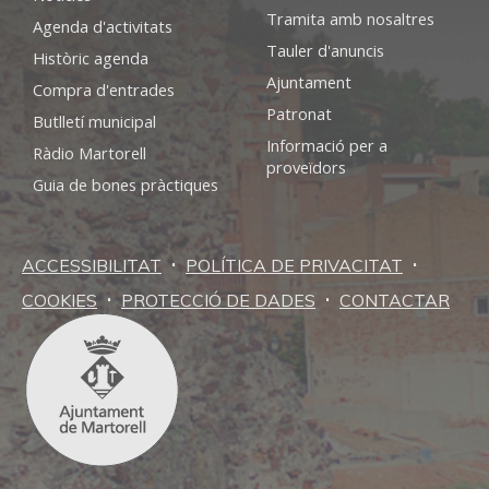
Tramita amb nosaltres
Agenda d'activitats
Tauler d'anuncis
Històric agenda
Ajuntament
Compra d'entrades
Patronat
Butlletí municipal
Informació per a
Ràdio Martorell
proveïdors
Guia de bones pràctiques
·
·
ACCESSIBILITAT
POLÍTICA DE PRIVACITAT
·
·
COOKIES
PROTECCIÓ DE DADES
CONTACTAR