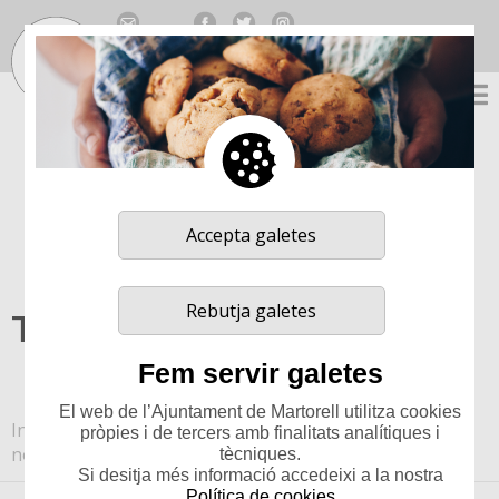
Traducció no oficial gentilesa de Google
Select Language
▼
Accepta galetes
Rebutja galetes
Tramita amb nosaltres
Fem servir galetes
El web de l’Ajuntament de Martorell utilitza cookies
Inici
>
TRAMITA AMB NOSALTRES
>
Tramita amb
pròpies i de tercers amb finalitats analítiques i
nosaltres
tècniques.
Si desitja més informació accedeixi a la nostra
Política de cookies