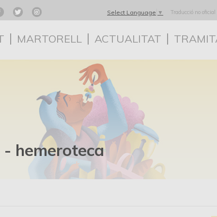
Traducció no oficial
Select Language
▼
T
MARTORELL
ACTUALITAT
TRAMIT
 - hemeroteca