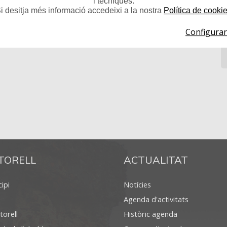
i tècniques.
i desitja més informació accedeixi a la nostra
Política de cooki
Configurar
TORELL
ACTUALITAT
ipi
Notícies
Agenda d'activitats
torell
Històric agenda