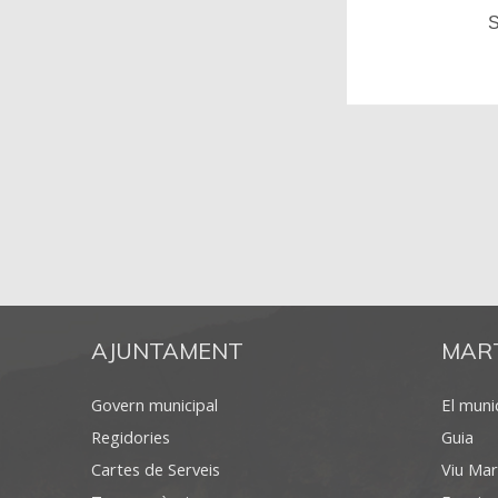
S
AJUNTAMENT
MAR
Govern municipal
El munic
Regidories
Guia
Cartes de Serveis
Viu Mar