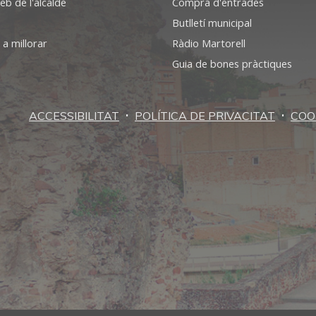
eb de l'alcalde
Compra d'entrades
Butlletí municipal
 a millorar
Ràdio Martorell
Guia de bones pràctiques
·
·
ACCESSIBILITAT
POLÍTICA DE PRIVACITAT
COO