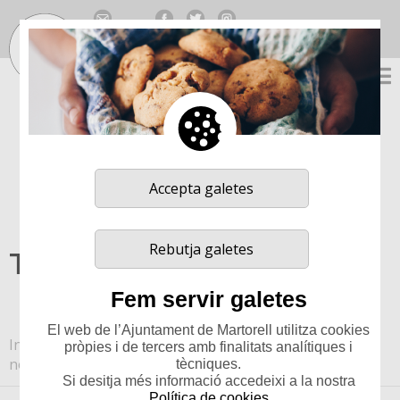
Traducció no oficial gentilesa de Google
Select Language
▼
Accepta galetes
Rebutja galetes
Tramita amb nosaltres
Fem servir galetes
El web de l’Ajuntament de Martorell utilitza cookies
Inici
>
TRAMITA AMB NOSALTRES
>
Tramita amb
pròpies i de tercers amb finalitats analítiques i
nosaltres
tècniques.
Si desitja més informació accedeixi a la nostra
Política de cookies