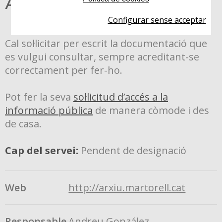
Arxiu Municipal
Configurar sense acceptar
Cal sol·licitar per escrit la documentació que
es vulgui consultar, sempre acreditant-se
correctament per fer-ho.
Pot fer la seva
sol·licitud d’accés a la
informació pública
de manera còmode i des
de casa.
Cap del servei:
Pendent de designació
Web
http://arxiu.martorell.cat
Responsable
Andreu González