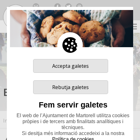
Traducció no oficial gentilesa de Google
Select Language
▼
Accepta galetes
Rebutja galetes
Equipaments
Fem servir galetes
El web de l’Ajuntament de Martorell utilitza cookies
Inici
>
MARTORELL
>
Guia
>
Equipaments
pròpies i de tercers amb finalitats analítiques i
tècniques.
Si desitja més informació accedeixi a la nostra
Política de cookies