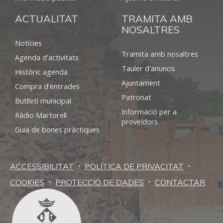
ACTUALITAT
TRAMITA AMB
NOSALTRES
Notícies
Tramita amb nosaltres
Agenda d'activitats
Tauler d'anuncis
Històric agenda
Ajuntament
Compra d'entrades
Patronat
Butlletí municipal
Informació per a
Ràdio Martorell
proveïdors
Guia de bones pràctiques
·
·
ACCESSIBILITAT
POLÍTICA DE PRIVACITAT
·
·
COOKIES
PROTECCIÓ DE DADES
CONTACTAR